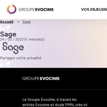
VOS ENJEUX
N
Accueil
Sage
Sage
24 / 02 / 2023
minute(s)
Partagez cette actualité
Le Groupe Evocime, à travers les
entités Evocime et école PMN, crée et