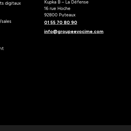
Kupka B – La Défense
s digitaux
16 rue Hoche
92800 Puteaux
/sales
01 55 70 80 90
info@groupeevocime.com
nt